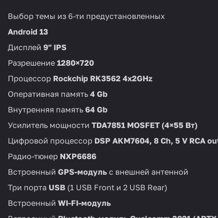
Выбор темы из 6-ти предустановленных
Android 13
Дисплей
9
" IPS
Разрешение
1280×720
Процессор
Rockchip RK3562 4x2GHz
Оперативная память
4 Gb
Внутренняя память
64 Gb
Усилитель мощности
TDA7851 MOSFET (4×55 Вт)
Цифровой процессор
DSP AKM7604, 8 Ch, 5 V RCA ou
Радио-тюнер
NXP6686
Встроенный
GPS-модуль
с внешней антенной
Три порта
USB
(1 USB Front и 2 USB Rear)
Встроенный
WI-FI-модуль