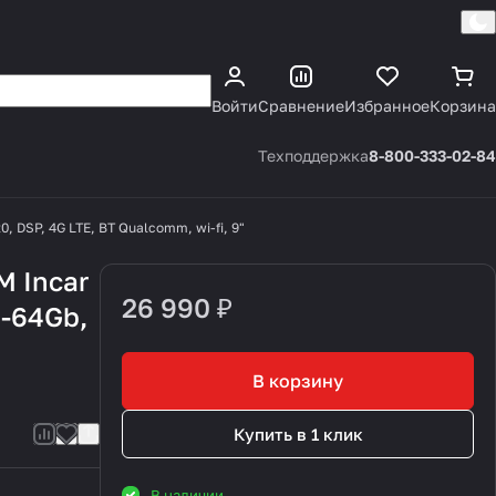
Каталог
Войти
Сравнение
Избранное
Корзина
Техподдержка
8-800-333-02-84
, DSP, 4G LTE, BT Qualcomm, wi-fi, 9"
M Incar
26 990 ₽
4-64Gb,
T
В корзину
Купить в 1 клик
В наличии