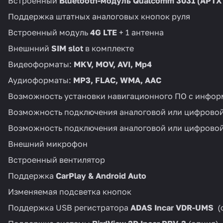
Встроенный
Bluetooth
-модуль Qualcomm 3031 (APTX H
Поддержка штатных аналоговых кнопок руля
Встроенный модуль
4G LTE
+ 1 антенна
Внешнний
SIM slot
в комплекте
Видеоформаты:
MKV, MOV, AVI, Mp4
Аудиоформаты:
MP3, FLAC, WMA, AAC
Возможность установки навигационного ПО с информ
Возможность подключения аналоговой или цифрово
Возможность подключения аналоговой или цифровой
Внешний микрофон
Встроенный вентилятор
Поддержка
CarPlay & Android Auto
Изменяемая подсветка кнопок
Поддержка USB регистратора
ADAS Incar VDR-UMS
(