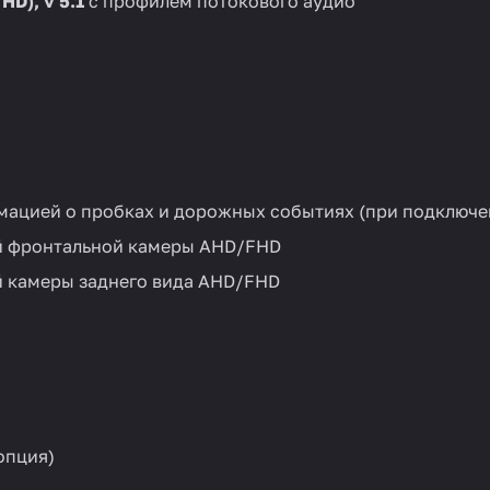
D), v 5.1
с профилем потокового аудио
ацией о пробках и дорожных событиях (при подключен
й фронтальной камеры AHD/FHD
 камеры заднего вида AHD/FHD
опция)