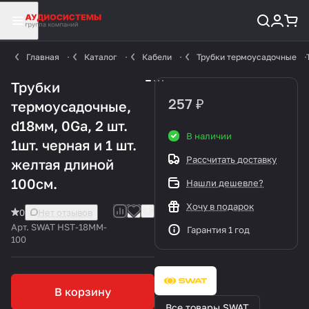
Главная
Каталог
Кабели
Трубки термоусадочные
Трубки
257 ₽
термоусадочные,
d18мм, 0Ga, 2 шт.
В наличии
1шт. черная и 1 шт.
Рассчитать доставку
желтая длиной
100см.
Нашли дешевле?
Хочу в подарок
0
Нет отзывов
Арт.
SWAT HST-18MM-
Гарантия 1 год
100
В корзину
Все товары SWAT