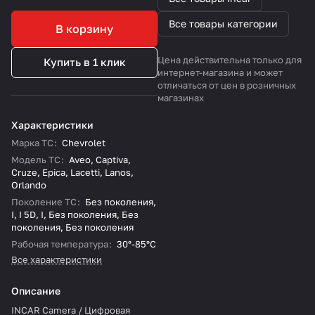
Все товары категории
В корзину
Цена действительна только для
Купить в 1 клик
интернет-магазина и может
отличаться от цен в розничных
магазинах
Характеристики
Марка ТС
:
Chevrolet
Модель ТС
:
Aveo
,
Captiva
,
Cruze
,
Epica
,
Lacetti
,
Lanos
,
Orlando
Поколение ТС
:
Без поколения
,
I
,
I 5D
,
I
,
Без поколения
,
Без
поколения
,
Без поколения
Рабочая температура
:
30°-85°С
Все характеристики
Описание
INCAR Camera / Цифровая