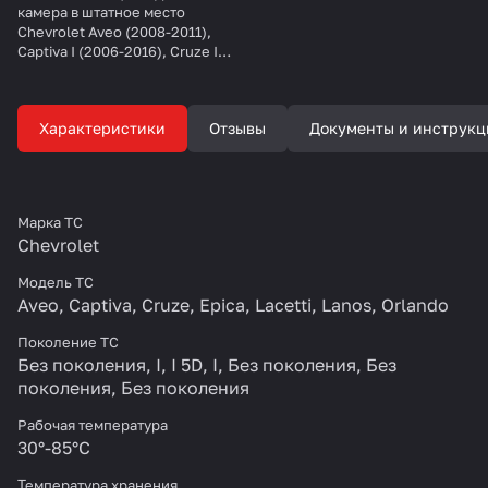
камера в штатное место
Chevrolet Aveo (2008-2011),
Captiva I (2006-2016), Cruze I
(4D) (2009-2015), Epica I (2009-
2012), Lacetti (2008-2013), Lanos
(2005-2009), Orlando (2010-
Характеристики
Отзывы
Документы и инструкц
2015), Spark (2009+)
Марка ТС
Chevrolet
Модель ТС
Aveo
,
Captiva
,
Cruze
,
Epica
,
Lacetti
,
Lanos
,
Orlando
Поколение ТС
Без поколения
,
I
,
I 5D
,
I
,
Без поколения
,
Без
поколения
,
Без поколения
Рабочая температура
30°-85°С
Температура хранения