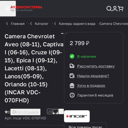
Главная
Каталог
Камеры заднего вида
Camera Chevrolet 
Camera Chevrolet
2 799 ₽
Aveo (08-11), Captiva
I (06-16), Cruze I(09-
В наличии
15), Epica I (09-12),
Рассчитать доставку
Lacetti (08-13),
Lanos(05-09),
Нашли дешевле?
Orlando (10-15)
Хочу в подарок
(INCAR VDC-
Гарантия 6 месяцев
070FHD)
0
Нет отзывов
Арт.
Incar VDC-070FHD
Все товары Incar