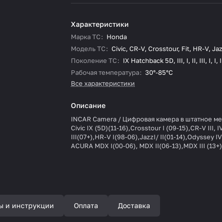
Характеристики
Марка ТС
:
Honda
Модель ТС
:
Civic
,
CR-V
,
Crosstour
,
Fit
,
HR-V
,
Ja
Поколение ТС
:
IX Hatchback 5D
,
III
,
I
,
II
,
III
,
I
,
I
,
I
Рабочая температура
:
30°-85°С
Все характеристики
Описание
INCAR Camera / Цифровая камера в штатное м
Civic IX (5D)(11-16),Crosstour I (09-15),CR-V III, IV
III(07+),HR-V I(98-06),JazzI/ II(01-14),Odyssey IV
ACURA MDX I(00-06), MDX II(06-13),MDX III (13+
ы и инструкции
Оплата
Доставка