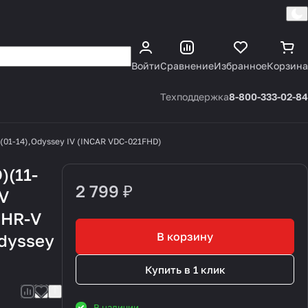
Каталог
Войти
Сравнение
Избранное
Корзина
Техподдержка
8-800-333-02-84
/ II(01-14),Odyssey IV (INCAR VDC-021FHD)
)(11-
2 799 ₽
-V
),HR-V
В корзину
Odyssey
Купить в 1 клик
В наличии