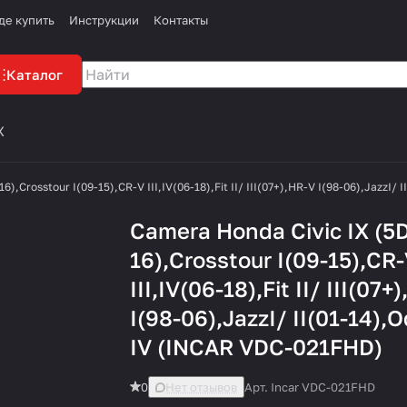
де купить
Инструкции
Контакты
Каталог
X
6),Crosstour I(09-15),CR-V III,IV(06-18),Fit II/ III(07+),HR-V I(98-06),JazzI
Camera Honda Civic IX (5D
16),Crosstour I(09-15),CR
III,IV(06-18),Fit II/ III(07+
I(98-06),JazzI/ II(01-14),
IV (INCAR VDC-021FHD)
0
Нет отзывов
Арт.
Incar VDC-021FHD