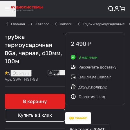
Главная
Каталог
Кабели
Трубки термоусадочные
трубка
2 490 ₽
термоусадочная
8Ga, черная, d10мм,
В наличии
100м
Рассчитать доставку
5
1 отзыв
Нашли дешевле?
Арт.
SWAT HST-8B
Хочу в подарок
Гарантия 1 год
В корзину
Купить в 1 клик
Все товары SWAT