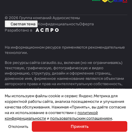
© 2026 Группа компаний Аудиосистемы
Светлая тема
Конфиденциальность
Оферта
Разработано в
На информационном ресурсе применяются
рекомендательные
технологии
.
Все ресурсы сайта caraudio.su, включая (но не ограничиваясь)
текстовую, графическую, фотографическую и видео
информацию, структуру, дизайн и оформление страниц,
доменное имя, фирменное наименование являются объектами
авторского права и прав на интеллектуальную собственность,
защищены российским законодательством и международными
соглашениями об охране авторских прав.
Читать далее
Мы используем файлы cookie и сервис Яндекс.Метрика для
корректной работы сайта, анализа посещаемости и улучшения
качества обслуживания. Нажимая «Принять», вы даёте согласие
В корзину
на их использование в соответствии с
политикой
конфиденциальности
и
пользовательским соглашением
.
Принять
Отклонить