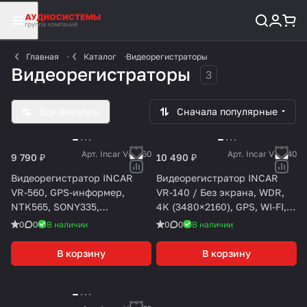
Главная
Каталог
Видеорегистраторы
Видеорегистраторы
3
Все фильтры
Сначала популярные
Арт.
Incar VR-560
Арт.
Incar VR-140
9 790 ₽
10 490 ₽
Видеорегистратор INCAR
Видеорегистратор INCAR
VR-560, GPS-информер,
VR-140 / Без экрана, WDR,
NTK565, SONY335,
4K (3480×2160), GPS, WI-FI,
разрешение 2K(2560 х 1440)
скотч. крепл.
0
0
В наличии
0
0
В наличии
30 к/сек, WIFI, CPL-фильтр
В корзину
В корзину