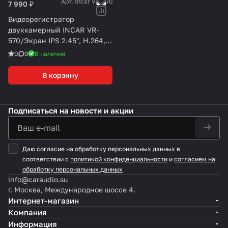
Арт.
Incar VR-570
7 990 ₽
Видеорегистратор
двухкамерный INCAR VR-
570/Экран IPS 2.45", H.264,
AVI, JPEG, 1920*1080 /
0
0
В наличии
В корзину
Подписаться
на новости и акции
Даю согласие на обработку персональных данных в
соответствии с
политикой конфиденциальности
и
согласием на
обработку персональных данных
info@caraudio.su
г. Москва, Международное шоссе 4.
Интернет-магазин
Компания
Информация